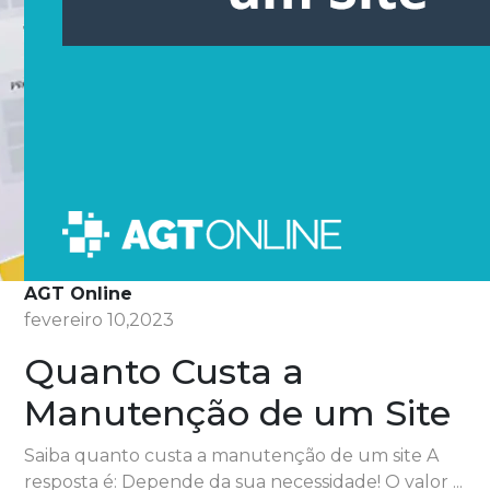
AGT Online
fevereiro 10,2023
Quanto Custa a
Manutenção de um Site
Saiba quanto custa a manutenção de um site A
resposta é: Depende da sua necessidade! O valor ...