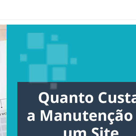
E
WHO WE ARE
WEBSITE MAINTENANCE
OU