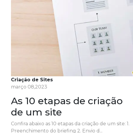
Criação de Sites
março 08,2023
As 10 etapas de criação
de um site
Confira abaixo as 10 etapas da criação de um site: 1.
Preenchimento do briefing 2. Envio d...