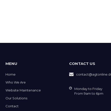
MENU
CONTACT US
Home
contact@agtonline.d
Who We Are
Monday to Friday
Website Maintenance
From 9am to 6pm
Our Solutions
Contact